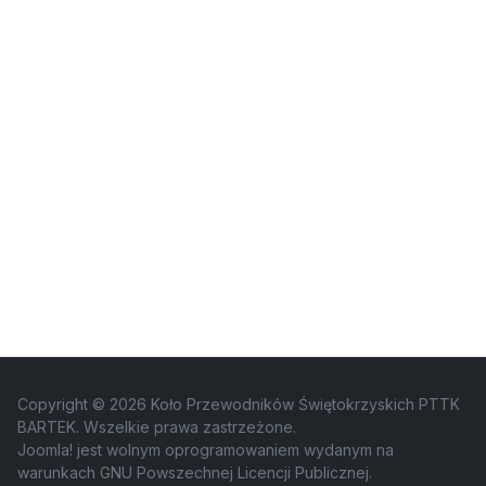
Copyright © 2026 Koło Przewodników Świętokrzyskich PTTK
BARTEK. Wszelkie prawa zastrzeżone.
Joomla!
jest wolnym oprogramowaniem wydanym na
warunkach
GNU Powszechnej Licencji Publicznej.